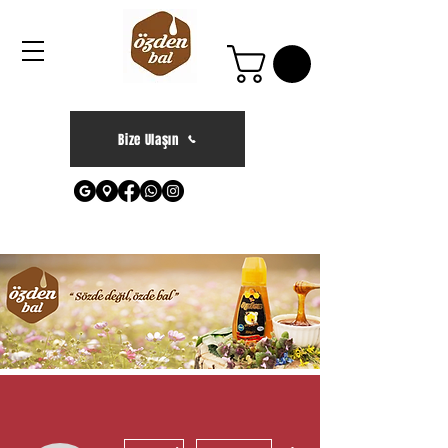
Bize Ulaşın
Diğer Eylemler