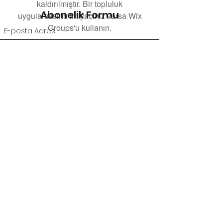
kaldırılmıştır. Bir topluluk
Abonelik Formu
uygulamasına ihtiyacınız varsa Wix
Groups'u kullanın.
Gönder
©2021, ÖZDEN BAL tarafından kurulmuştur.