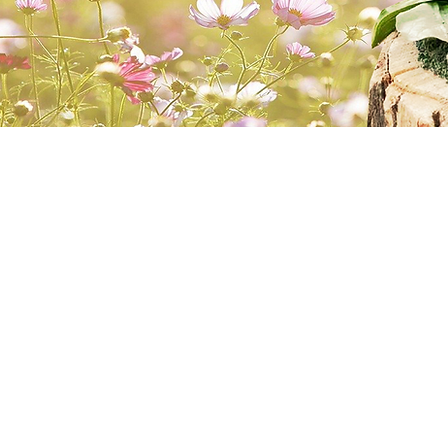
ÜYELİK BİLGİLERİNİZİN GİZLİLİĞİ VE GÜVENLİĞİ