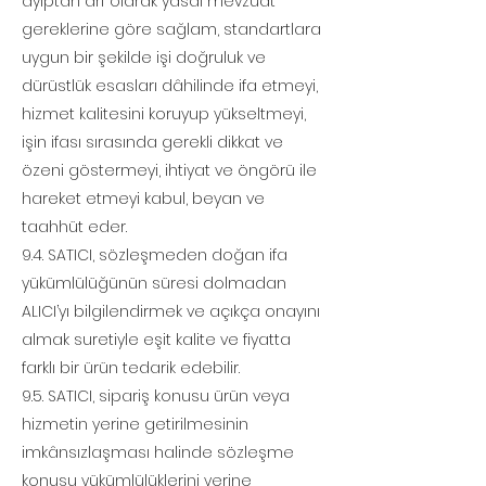
ayıptan arî olarak yasal mevzuat
gereklerine göre sağlam, standartlara
uygun bir şekilde işi doğruluk ve
dürüstlük esasları dâhilinde ifa etmeyi,
hizmet kalitesini koruyup yükseltmeyi,
işin ifası sırasında gerekli dikkat ve
özeni göstermeyi, ihtiyat ve öngörü ile
hareket etmeyi kabul, beyan ve
taahhüt eder.
9.4. SATICI, sözleşmeden doğan ifa
yükümlülüğünün süresi dolmadan
ALICI’yı bilgilendirmek ve açıkça onayını
almak suretiyle eşit kalite ve fiyatta
farklı bir ürün tedarik edebilir.
9.5. SATICI, sipariş konusu ürün veya
hizmetin yerine getirilmesinin
imkânsızlaşması halinde sözleşme
konusu yükümlülüklerini yerine