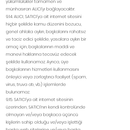
yükümlülükler tamamen ve
münhasıran ALICI’yı bağlayacaktır.
9.14. ALICI, SATICI’ya ait internet sitesini
hiçbir şekilde kamu düzenini bozucu,
genel ahlaka aykırı, başkalarını rahatsız
ve taciz edici şekilde, yasalara aykırı bir
amaç için, başkalarının maddi ve
manevi haklarına tecavüz edecek
şekilde kullanamaz. Ayrıca, üye
başkalarının hizmetleri kullanmasını
önleyici veya zorlaştırıcı faaliyet (spam,
virus, truva atı, vb.) işlemlerde
bulunamaz.
9.15. SATICI’ya ait internet sitesinin
üzerinden, SATICI’nın kendi kontrolünde
olmayan ve/veya başkaca üçüncü
kişilerin sahip olduğu ve/veya işlettiği
başka web sitelerine ve/veya başka