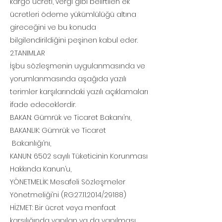
kargo ücreti, vergi gibi belirtilen ek
ücretleri ödeme yükümlülüğü altına
gireceğini ve bu konuda
bilgilendirildiğini peşinen kabul eder.
2.TANIMLAR
İşbu sözleşmenin uygulanmasında ve
yorumlanmasında aşağıda yazılı
terimler karşılarındaki yazılı açıklamaları
ifade edeceklerdir.
BAKAN: Gümrük ve Ticaret Bakanı’nı,
BAKANLIK: Gümrük ve Ticaret
Bakanlığı’nı,
KANUN: 6502 sayılı Tüketicinin Korunması
Hakkında Kanun’u,
YÖNETMELİK: Mesafeli Sözleşmeler
Yönetmeliği’ni (RG:
27.11.2014
/29188)
HİZMET: Bir ücret veya menfaat
karşılığında yapılan ya da yapılması