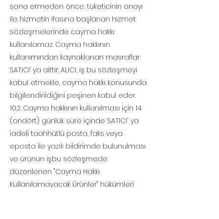
sona ermeden önce, tüketicinin onayı
ile hizmetin ifasına başlanan hizmet
sözleşmelerinde cayma hakkı
kullanılamaz. Cayma hakkının
kullanımından kaynaklanan masraflar
SATICI’ ya aittir. ALICI, iş bu sözleşmeyi
kabul etmekle, cayma hakkı konusunda
bilgilendirildiğini peşinen kabul eder.
10.2. Cayma hakkının kullanılması için 14
(ondört) günlük süre içinde SATICI' ya
iadeli taahhütlü posta, faks veya
eposta ile yazılı bildirimde bulunulması
ve ürünün işbu sözleşmede
düzenlenen "Cayma Hakkı
Kullanılamayacak Ürünler" hükümleri
çerçevesinde kullanılmamış olması
şarttır. Bu hakkın kullanılması halinde,