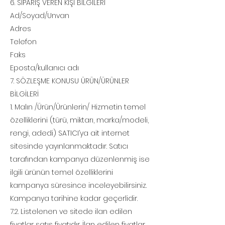
6. SİPARİŞ VEREN KİŞİ BİLGİLERİ
Ad/Soyad/Unvan
Adres
Telefon
Faks
Eposta/kullanıcı adı
7. SÖZLEŞME KONUSU ÜRÜN/ÜRÜNLER
BİLGİLERİ
1. Malın /Ürün/Ürünlerin/ Hizmetin temel
özelliklerini (türü, miktarı, marka/modeli,
rengi, adedi) SATICI’ya ait internet
sitesinde yayınlanmaktadır. Satıcı
tarafından kampanya düzenlenmiş ise
ilgili ürünün temel özelliklerini
kampanya süresince inceleyebilirsiniz.
Kampanya tarihine kadar geçerlidir.
7.2. Listelenen ve sitede ilan edilen
fiyatlar satış fiyatıdır. İlan edilen fiyatlar