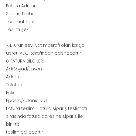
Fatura Adresi
Sipariş Tarihi
Teslimat tarihi
Teslim şekli
7.4. Ürün sevkiyat masrafı olan kargo
ücreti ALICI tarafından ödenecektir.
8. FATURA BİLGİLERİ
Ad/Soyad/Unvan
Adres
Telefon
Faks
Eposta/kullanıcı adı
Fatura teslim : Fatura sipariş teslimatı
sırasında fatura adresine sipariş ile
birlikte
teslim edilecektir.