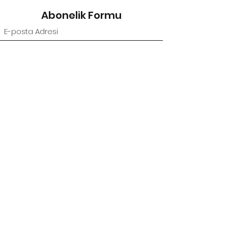
Abonelik Formu
Gönder
©2021, ÖZDEN BAL tarafından kurulmuştur.