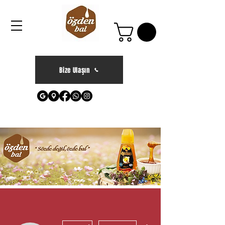
Bize Ulaşın
Diğer Eylemler