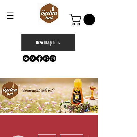
Bize Ulaşın
Diğer Eylemler