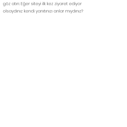
göz atın: Eğer siteyi ilk kez ziyaret ediyor
olsaydınız kendi yanıtınızı anlar mıydınız?
ÖZDEN BAL
Abonelik Formu
Gönder