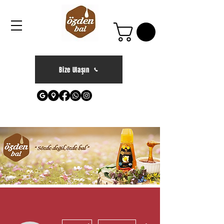
Bize Ulaşın
Diğer Eylemler