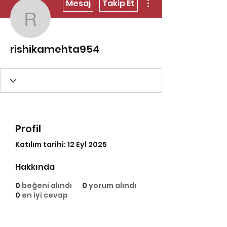
Mesaj
Takip Et
rishikamehta954
rishikamehta954
Profil
Katılım tarihi: 12 Eyl 2025
Hakkında
0
beğeni alındı
0
yorum alındı
0
en iyi cevap